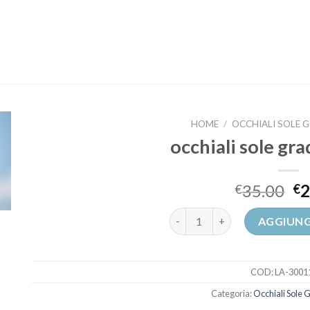
HOME
/
OCCHIALI SOLE 
occhiali sole gra
35.00
2
€
€
occhiali sole graduati online 
AGGIUNG
COD:
LA-3001
Categoria:
Occhiali Sole 