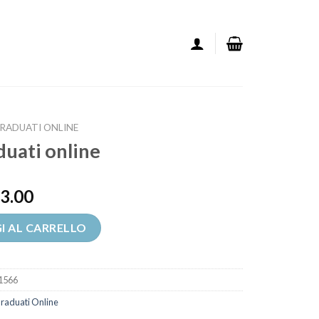
GRADUATI ONLINE
duati online
3.00
quantità
I AL CARRELLO
1566
Graduati Online