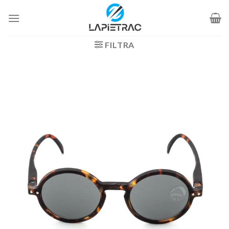
Salta
ai
contenuti
FILTRA