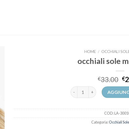
HOME
/
OCCHIALI SOL
occhiali sole 
33.00
2
€
€
occhiali sole mascherina quan
AGGIUNG
COD:
LA-3001
Categoria:
Occhiali Sol