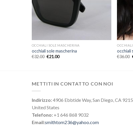
OCCHIALI SOLE MASCHERINA
OCCHIALI
occhiali sole mascherina
occhiali
€
32.00
€
21.00
€
36.00
METTITI IN CONTATTO CON NOI
Indirizzo:
4906 Ebbtide Way, San Diego, CA 921
United States
Telefono:
+1 646 868 9032
Email:
smithtom236@yahoo.com