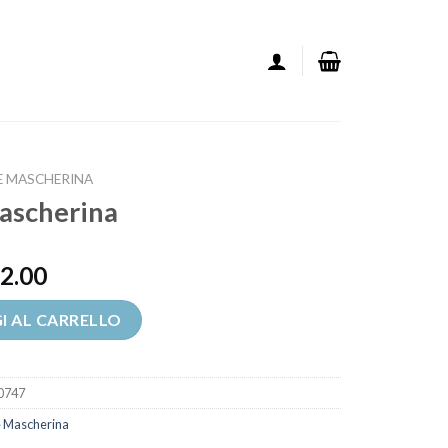
E MASCHERINA
mascherina
2.00
tità
I AL CARRELLO
0747
e Mascherina