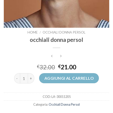
HOME
/
OCCHIALI DONNA PERSOL
occhiali donna persol
32.00
21.00
€
€
occhiali donna persol quantità
AGGIUNGI AL CARRELLO
COD:
LA-30011205
Categoria:
Occhiali Donna Persol