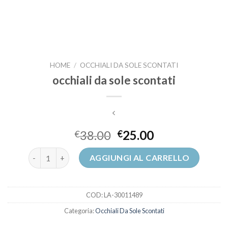
HOME
/
OCCHIALI DA SOLE SCONTATI
occhiali da sole scontati
38.00
25.00
€
€
occhiali da sole scontati quantità
AGGIUNGI AL CARRELLO
COD:
LA-30011489
Categoria:
Occhiali Da Sole Scontati