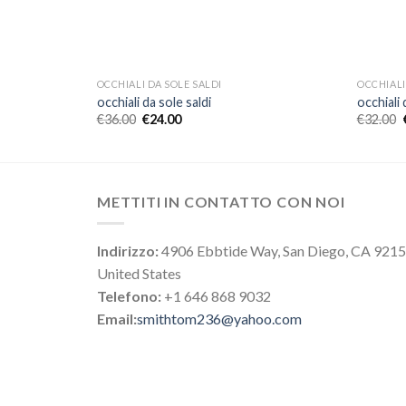
OCCHIALI DA SOLE SALDI
OCCHIALI
occhiali da sole saldi
occhiali 
€
36.00
€
24.00
€
32.00
METTITI IN CONTATTO CON NOI
Indirizzo:
4906 Ebbtide Way, San Diego, CA 921
United States
Telefono:
+1 646 868 9032
Email:
smithtom236@yahoo.com