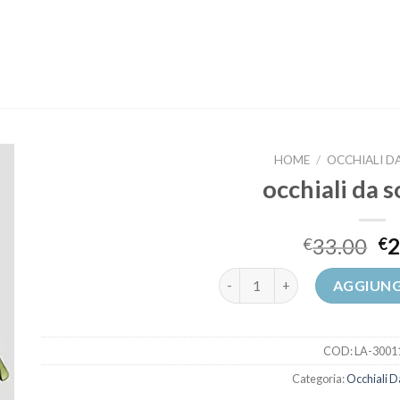
HOME
/
OCCHIALI DA
occhiali da s
33.00
2
€
€
occhiali da sole saldi quantità
AGGIUNG
COD:
LA-3001
Categoria:
Occhiali Da