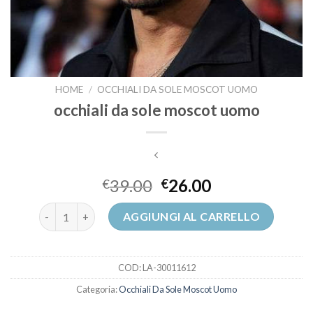
HOME
/
OCCHIALI DA SOLE MOSCOT UOMO
occhiali da sole moscot uomo
39.00
26.00
€
€
occhiali da sole moscot uomo quantità
AGGIUNGI AL CARRELLO
COD:
LA-30011612
Categoria:
Occhiali Da Sole Moscot Uomo