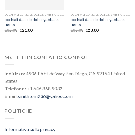
OCCHIALI DA SOLE DOLCE GABBANA UOMO
OCCHIALI DA SOLE DOLCE GABBANA UOMO
occhiali da sole dolce gabbana
occhiali da sole dolce gabbana
uomo
uomo
€
32.00
€
21.00
€
35.00
€
23.00
METTITI IN CONTATTO CON NOI
Indirizzo:
4906 Ebbtide Way, San Diego, CA 92154 United
States
Telefono:
+1 646 868 9032
Email:
smithtom236@yahoo.com
POLITICHE
Informativa sulla privacy