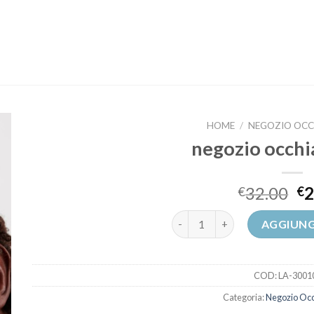
HOME
/
NEGOZIO OCCH
negozio occhia
32.00
2
€
€
negozio occhiali da sole quan
AGGIUNG
COD:
LA-3001
Categoria:
Negozio Occh