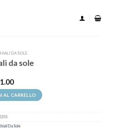
IALI DA SOLE
li da sole
1.00
tità
I AL CARRELLO
0255
iali Da Sole