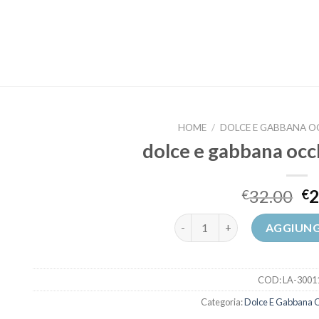
HOME
/
DOLCE E GABBANA O
dolce e gabbana occ
32.00
2
€
€
dolce e gabbana occhiali sole
AGGIUNG
COD:
LA-3001
Categoria:
Dolce E Gabbana O